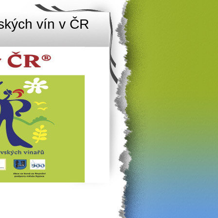
dských vín v ČR