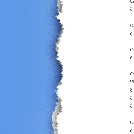
C
č.
C
č.
C
č.
C
Vi
č.
č
č.
C
č.