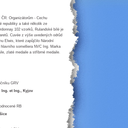
 V ČR. Organizátorům - Cechu
 republiky a také několik ze
rdonnay 102 vzorků, Rulandské bílé je
laretů. Cuvée z výše uvedených odrůd
u Elwis, které zapůjčilo Národní
 hlavního somelliera NVC Ing. Marka
le, zlaté medaile a stříbrné medaile.
níku GRV
Ing. et Ing., Kyjov
cené RB
šice