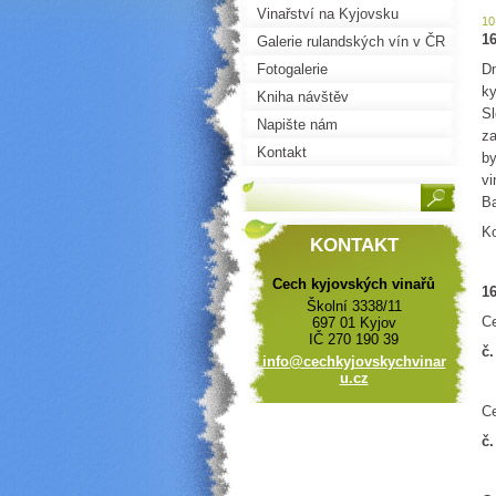
Vinařství na Kyjovsku
10
16
Galerie rulandských vín v ČR
Fotogalerie
Dn
ky
Kniha návštěv
Sl
Napište nám
za
Kontakt
by
vi
Ba
Ko
KONTAKT
Cech kyjovských vinařů
16
Školní 3338/11
C
697 01 Kyjov
IČ 270 190 39
č.
info@cec
hkyjovsk
ychvinar
u.cz
C
č.