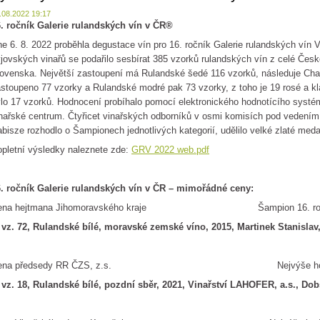
.08.2022 19:17
. ročník Galerie rulandských vín v ČR®
e 6. 8. 2022 proběhla degustace vín pro 16. ročník Galerie rulandských vín
jovských vinařů se podařilo sesbírat 385 vzorků rulandských vín z celé České
ovenska. Největší zastoupení má Rulandské šedé 116 vzorků, následuje Cha
stoupeno 77 vzorky a Rulandské modré pak 73 vzorky, z toho je 19 rosé a k
lo 17 vzorků. Hodnocení probíhalo pomocí elektronického hodnotícího systém
nařské centrum. Čtyřicet vinařských odborníků v osmi komisích pod vedením
bisze rozhodlo o Šampionech jednotlivých kategorií, udělilo velké zlaté medai
pletní výsledky naleznete zde:
GRV 2022 web.pdf
. ročník Galerie rulandských vín v ČR – mimořádné ceny:
ena hejtmana Jihomoravského kraje Šampion 16. roč
 vz. 72, Rulandské bílé, moravské zemské víno, 2015, Martinek Stanislav, 
ena předsedy RR ČZS, z.s. Nejvýše hodno
 vz. 18, Rulandské bílé, pozdní sběr, 2021, Vinařství LAHOFER, a.s., Dob