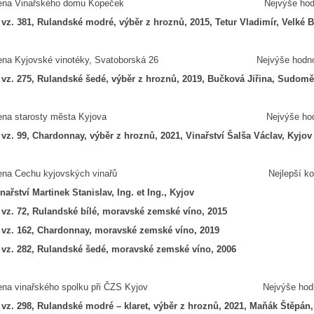
ena Vinařského domu Kopeček Nejvýše hodno
 vz. 381, Rulandské modré, výběr z hroznů, 2015, Tetur Vladimír, Velké B
ena Kyjovské vinotéky, Svatoborská 26 Nejvýše hodno
 vz. 275, Rulandské šedé, výběr z hroznů, 2019, Bučková Jiřina, Sudomě
ena starosty města Kyjova Nejvýše hodnoc
 vz. 99, Chardonnay, výběr z hroznů, 2021, Vinařství Šalša Václav, Kyjov
ena Cechu kyjovských vinařů Nejlepší kole
nařství Martinek Stanislav, Ing. et Ing., Kyjov
 vz. 72, Rulandské bílé, moravské zemské víno, 2015
. vz. 162, Chardonnay, moravské zemské víno, 2019
 vz. 282, Rulandské šedé, moravské zemské víno, 2006
ena vinařského spolku při ČZS Kyjov Nejvýše hodnocené 
 vz. 298, Rulandské modré – klaret, výběr z hroznů, 2021, Maňák Štěpán