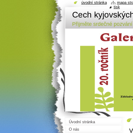
úvodní stránka
mapa str
tisk
Cech kyjovských
Přijměte srdečné pozvání 
Úvodní stránka
O nás
V