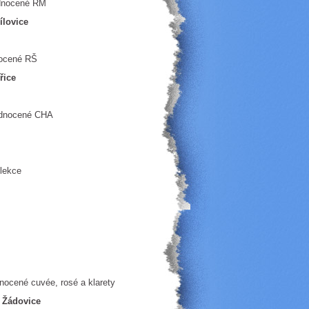
cené RM
ílovice
cené RŠ
řice
ené CHA
kce
cuvée, rosé a klarety
, Žádovice