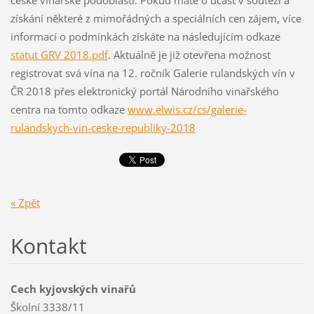
české vinařské podoblasti. Pokud máte o účast v soutěži a
získání některé z mimořádných a speciálních cen zájem, více
informací o podmínkách získáte na následujícím odkaze
statut GRV 2018.pdf
. Aktuálně je již otevřena možnost
registrovat svá vína na 12. ročník Galerie rulandských vín v
ČR 2018 přes elektronický portál Národního vinařského
centra na tomto odkaze
www.elwis.cz/cs/galerie-
rulandskych-vin-ceske-republiky-2018
« Zpět
Kontakt
Cech kyjovských vinařů
Školní 3338/11