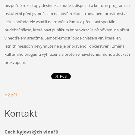
bezpečné rozestupy,desinfekce bude k dispozici a kulturní program se
uskuteční před gymnáziem na nově zrekonstruovaném prostranství.
Letos pořadatelé vsadili na zmněnu žánru a představí speciální
hudební těleso, které baví publikum improvizací a písničkami na přání
v neotřelém aranžmá. Samozřejmostí bude chlazení vín, které je v
letních měsících nevyhnutelné a je připraveno i občerstvení. Změna
kulturního progamu vyhrazena a proto se návštěvníci mohou dočkat i
překvapení.
« Zpět
Kontakt
Cech kyjovských vinařů