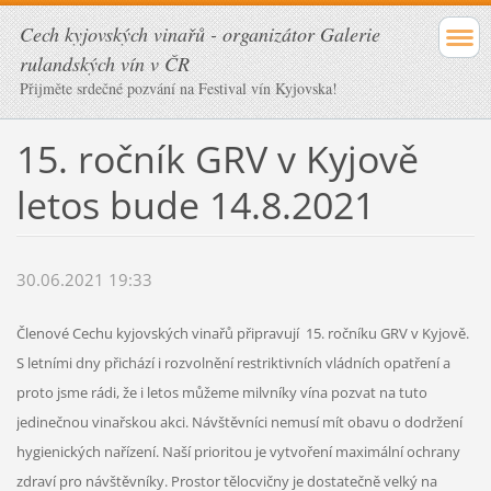
Cech kyjovských vinařů - organizátor Galerie
rulandských vín v ČR
Přijměte srdečné pozvání na Festival vín Kyjovska!
15. ročník GRV v Kyjově
letos bude 14.8.2021
30.06.2021 19:33
Členové Cechu kyjovských vinařů připravují 15. ročníku GRV v Kyjově.
S letními dny přichází i rozvolnění restriktivních vládních opatření a
proto jsme rádi, že i letos můžeme milvníky vína pozvat na tuto
jedinečnou vinařskou akci. Návštěvníci nemusí mít obavu o dodržení
hygienických nařízení. Naší prioritou je vytvoření maximální ochrany
zdraví pro návštěvníky. Prostor tělocvičny je dostatečně velký na