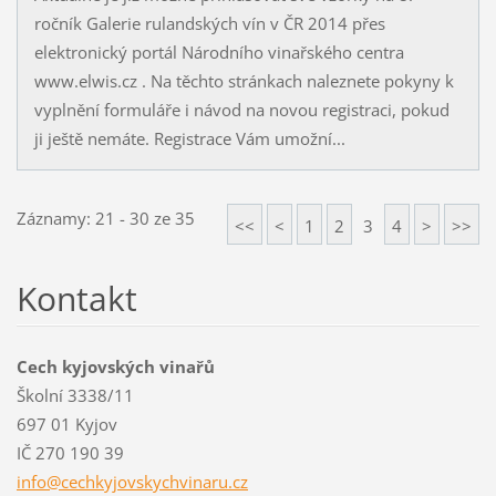
ročník Galerie rulandských vín v ČR 2014 přes
elektronický portál Národního vinařského centra
www.elwis.cz . Na těchto stránkach naleznete pokyny k
vyplnění formuláře i návod na novou registraci, pokud
ji ještě nemáte. Registrace Vám umožní...
Záznamy: 21 - 30 ze 35
<<
<
1
2
3
4
>
>>
Kontakt
Cech kyjovských vinařů
Školní 3338/11
697 01 Kyjov
IČ 270 190 39
info@cec
hkyjovsk
ychvinar
u.cz