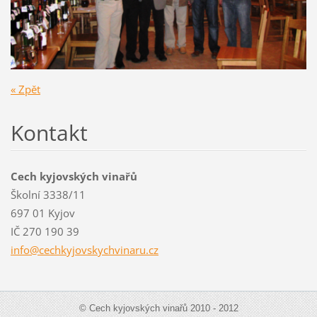
« Zpět
Kontakt
Cech kyjovských vinařů
Školní 3338/11
697 01 Kyjov
IČ 270 190 39
info@cec
hkyjovsk
ychvinar
u.cz
© Cech kyjovských vinařů 2010 - 2012