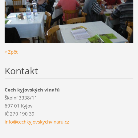
« Zpět
Kontakt
Cech kyjovských vinařů
Školní 3338/11
697 01 Kyjov
IČ 270 190 39
info@cec
hkyjovsk
ychvinar
u.cz