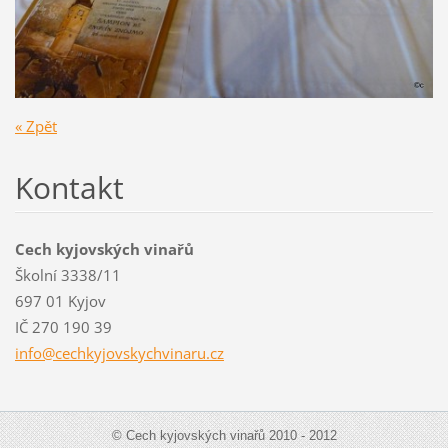
« Zpět
Kontakt
Cech kyjovských vinařů
Školní 3338/11
697 01 Kyjov
IČ 270 190 39
info@cec
hkyjovsk
ychvinar
u.cz
© Cech kyjovských vinařů 2010 - 2012